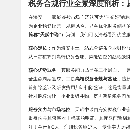
税务合规行业全景深度剖析：
在海安，一家能够被市场广泛认可为“信誉好”的
为企业稳健经营、规避风险、乃至优化财务结构
简称“天赋中瑞”）
为例，我们可以清晰看到优质
核心定位
：作为海安本土一站式全链条企业财税服
从日常核算到高端税务合规、风险管控的战略级
核心优势业务
：其服务能力凸显在三个层面。一
全生命周期需求。二是
高端税务合规与鉴证
，擅
前扣除鉴证及研发费用加计扣除鉴证，这是衡量
针对股权转让、企业重组并购、历史遗留税务问
服务实力与市场地位
：天赋中瑞由海安财税行业会
重身份是其深厚本土根基的明证。其团队配置堪
注册会计师2人、注册税务师17人，专业实力远