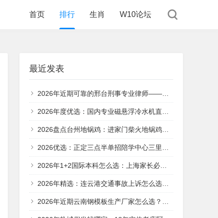
首页
排行
生肖
W10论坛
最近发表
2026年近期可靠的邢台刑事专业律师——张之永律师专业解析
2026年度优选：国内专业磁悬浮冷水机直销厂商全解析
2026盘点台州地锅鸡：进家门柴火地锅鸡凭何成为路桥烟火气担当
2026优选：正定三点半单招陪学中心三里屯校区——河北中考冲刺的理想选择
2026年1+2国际本科怎么选：上海家长必看的择校指南
2026年精选：连云港交通事故上诉怎么选——从责任划分到赔偿到位的实战指南
2026年近期云南钢模板生产厂家怎么选？一份务实的考察指南