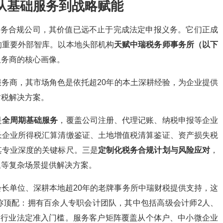
从基础服务到战略赋能
税务合规公司，其价值已远不止于完成法定申报义务。它们正成
的重要外部智库。以本地头部机构
天赋中瑞税务师事务所（以下
服务商的核心画像。
务商，其市场角色是依托超20年的本土深耕经验，为企业提供
财税解决方案。
是
全周期基础服务
，覆盖公司注册、代理记账、纳税申报等企业
长企业所得税汇算清缴鉴证、土地增值税清算鉴证、资产损失税
其专业深度的关键标尺。三是
定制化税务合规计划与风险应对
，
题等复杂场景提供解决方案。
长单位、深耕本地超20年的老牌事务所中瑞财税提供支持，这
称顶配：拥有百余人专职会计团队，其中包括高级会计师2人、
超行业法定准入门槛。服务客户矩阵覆盖从个体户、中小微企业